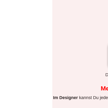
D
M
Im Designer
kannst Du jeden