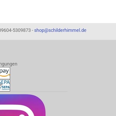
: 09604-5309873 -
shop@schilderhimmel.de
ingungen
de