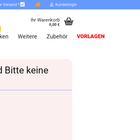
er Versand *
Kundenlogin
Ihr Warenkorb
0,00 €
ken
Weitere
Zubehör
VORLAGEN
 Bitte keine
erstellen
ort vergessen?
Schnelle Anmeldung mit