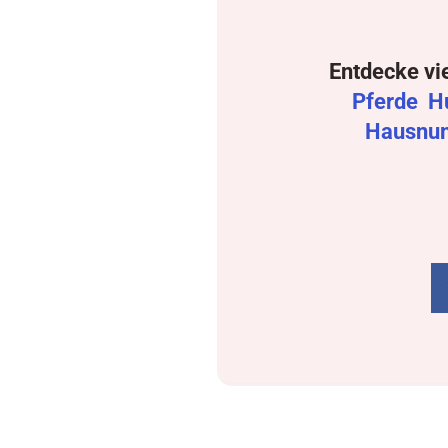
Entdecke vi
Pferde
H
Hausnu