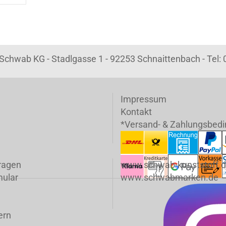
k Schwab KG - Stadlgasse 1 - 92253 Schnaittenbach - Tel
Impressum
Kontakt
*Versand- & Zahlungsbed
fragen
www.schwab-kunststoff.
mular
www.schwabmarken.de
ern