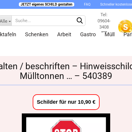
JETZT eigenes SCHILD gestalten
FAQ
Schneller kostenlos
Tel:
09604-
Alle
3408
ktafeln
Schenken
Arbeit
Gastro
Müll
Par
Kontakt
alten / beschriften – Hinweisschild
Mülltonnen … – 540389
Konto 
Passw
Schilder für nur 10,90 €