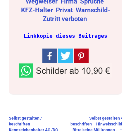
Wegweiser
Firma
Sprüche
KFZ-Halter
Privat
Warnschild-
Zutritt verboten
Linkkopie dieses Beitrages
Beitragsnavigation
Selbst gestalten /
Selbst gestalten /
beschriften
beschriften – Hinweisschild
Kennzeichenhalter AC /DC
Bitte keine Mülltonnen … –