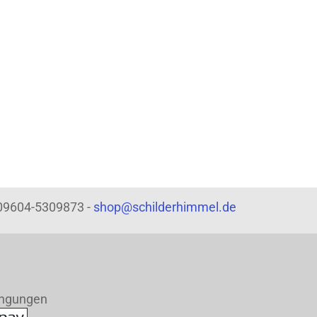
: 09604-5309873 -
shop@schilderhimmel.de
ingungen