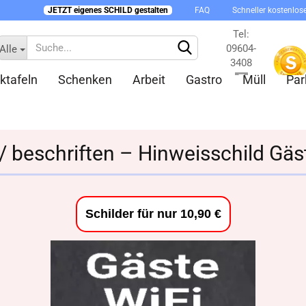
JETZT eigenes SCHILD gestalten
FAQ
Schneller kostenlos
Tel:
09604-
Alle
3408
ktafeln
Schenken
Arbeit
Gastro
Müll
Par
Kontakt
 / beschriften – Hinweisschild Gä
Konto 
Schilder für nur 10,90 €
Passw