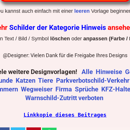
u kannst auch einfach mit einer
leeren
Vorlage beginne
ehr
Schilder der Kategorie Hinweis
anseh
 Text / Bild / Symbol
löschen
oder
anpassen (Farbe / 
@Designer: Vielen Dank für die Freigabe Ihres Designs
ele weitere Designvorlagen!
Alle
Hinweise
G
unde
Katzen
Tiere
Parkverbotschild-Verkeh
mmern
Wegweiser
Firma
Sprüche
KFZ-Halt
Warnschild-Zutritt verboten
Linkkopie dieses Beitrages