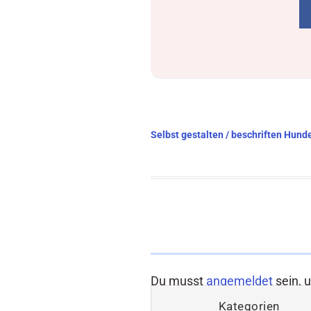
Beitragsnavigation
Selbst gestalten / beschriften Hund
Du musst
angemeldet
sein, 
Kategorien