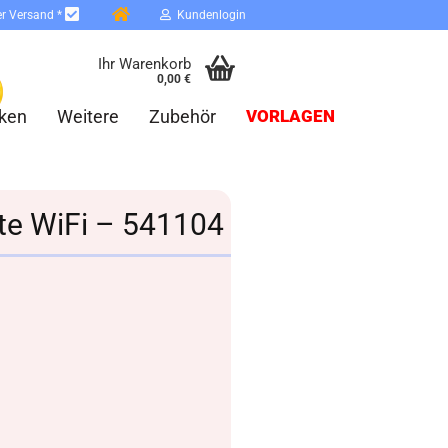
er Versand *
Kundenlogin
Ihr Warenkorb
0,00 €
ken
Weitere
Zubehör
VORLAGEN
ste WiFi – 541104
erstellen
ort vergessen?
Schnelle Anmeldung mit