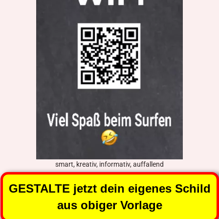
smart, kreativ, informativ, auffallend
GESTALTE jetzt dein eigenes Schild
aus obiger Vorlage