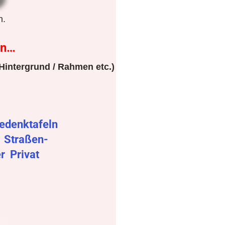
n.
en…
Hintergrund / Rahmen etc.)
edenktafeln
r
Straßen-
er
Privat