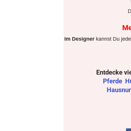
D
M
Im Designer
kannst Du jeden
Entdecke vi
Pferde
H
Hausnu