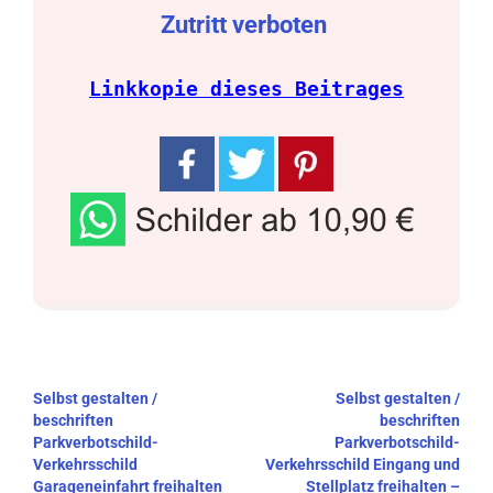
Zutritt verboten
Linkkopie dieses Beitrages
Beitragsnavigation
Selbst gestalten /
Selbst gestalten /
beschriften
beschriften
Parkverbotschild-
Parkverbotschild-
Verkehrsschild
Verkehrsschild Eingang und
Garageneinfahrt freihalten
Stellplatz freihalten –