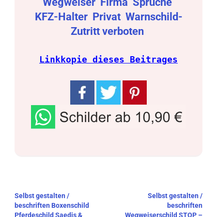
Wegweiser
Firma
Sprüche
KFZ-Halter
Privat
Warnschild-
Zutritt verboten
Linkkopie dieses Beitrages
Beitragsnavigation
Selbst gestalten /
Selbst gestalten /
beschriften Boxenschild
beschriften
Pferdeschild Saedis &
Wegweiserschild STOP –