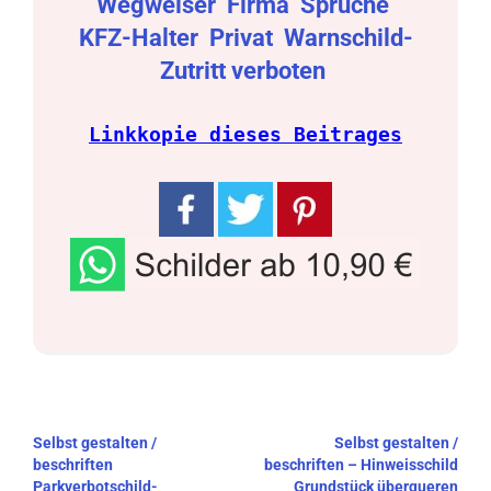
Wegweiser
Firma
Sprüche
KFZ-Halter
Privat
Warnschild-
Zutritt verboten
Linkkopie dieses Beitrages
Beitragsnavigation
Selbst gestalten /
Selbst gestalten /
beschriften
beschriften – Hinweisschild
Parkverbotschild-
Grundstück überqueren