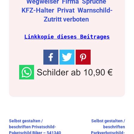
Wegweiser
Firma
Sprüche
KFZ-Halter
Privat
Warnschild-
Zutritt verboten
Linkkopie dieses Beitrages
Beitragsnavigation
Selbst gestalten /
Selbst gestalten /
beschriften Privatschild-
beschriften
Paketschild Biker – 541340
Parkverbotschild-