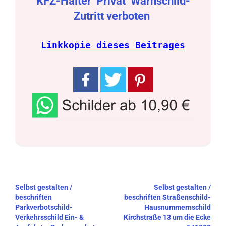
KFZ-Halter
Privat
Warnschild-
Zutritt verboten
Linkkopie dieses Beitrages
Beitragsnavigation
Selbst gestalten /
Selbst gestalten /
beschriften
beschriften Straßenschild-
Parkverbotschild-
Hausnummernschild
Verkehrsschild Ein- &
Kirchstraße 13 um die Ecke