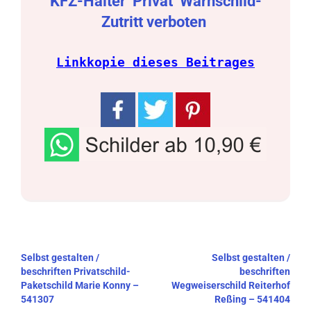
KFZ-Halter
Privat
Warnschild-
Zutritt verboten
Linkkopie dieses Beitrages
Beitragsnavigation
Selbst gestalten /
Selbst gestalten /
beschriften Privatschild-
beschriften
Paketschild Marie Konny –
Wegweiserschild Reiterhof
541307
Reßing – 541404