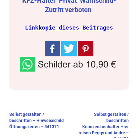
KFZ-Halter
Privat
Warnschild-
Zutritt verboten
Linkkopie dieses Beitrages
Beitragsnavigation
Selbst gestalten /
Selbst gestalten /
beschriften – Hinweisschild
beschriften
Öffnungszeiten – 541371
Kennzeichenhalter Hier
reisen Peggy und Andre –