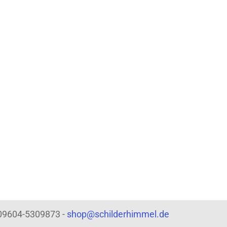
: 09604-5309873 -
shop@schilderhimmel.de