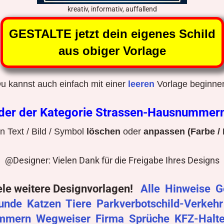
kreativ, informativ, auffallend
GESTALTE jetzt dein eigenes Schild
aus obiger Vorlage
u kannst auch einfach mit einer
leeren
Vorlage beginne
lder der Kategorie Strassen-Hausnummer
 Text / Bild / Symbol
löschen
oder
anpassen (Farbe / 
@Designer: Vielen Dank für die Freigabe Ihres Designs
ele weitere Designvorlagen!
Alle
Hinweise
G
unde
Katzen
Tiere
Parkverbotschild-Verkeh
mmern
Wegweiser
Firma
Sprüche
KFZ-Halt