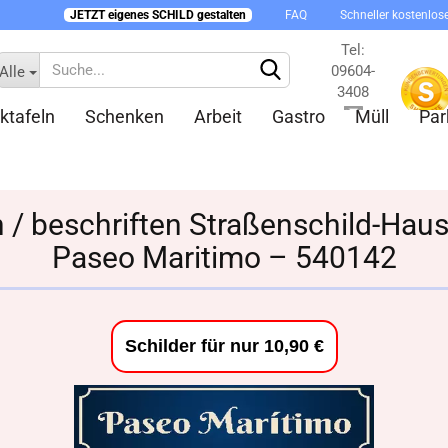
JETZT eigenes SCHILD gestalten
FAQ
Schneller kostenlos
Tel:
09604-
Alle
3408
ktafeln
Schenken
Arbeit
Gastro
Müll
Par
Kontakt
en / beschriften Straßenschild-Ha
Paseo Maritimo – 540142
Konto 
Passw
Schilder für nur 10,90 €