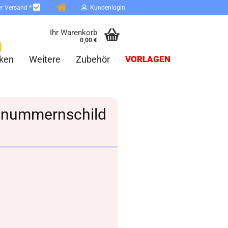
er Versand *
Kundenlogin
Ihr Warenkorb
0,00 €
ken
Weitere
Zubehör
VORLAGEN
usnummernschild
erstellen
ort vergessen?
Schnelle Anmeldung mit