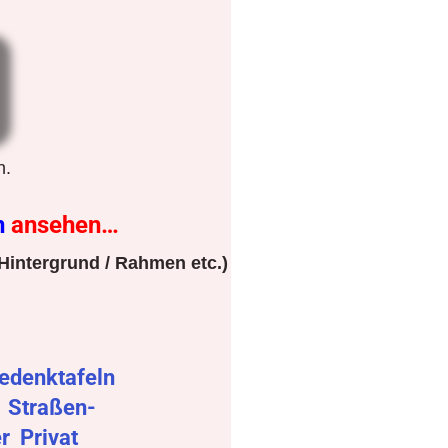
n.
n
ansehen…
Hintergrund / Rahmen etc.)
edenktafeln
r
Straßen-
er
Privat