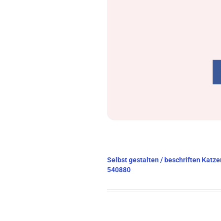
Beitragsnavigation
Selbst gestalten / beschriften Katz
540880