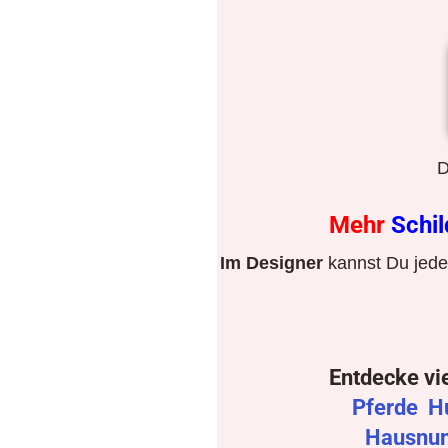
D
Mehr
Schi
Im Designer
kannst Du jeden
Entdecke vi
Pferde
H
Hausnu