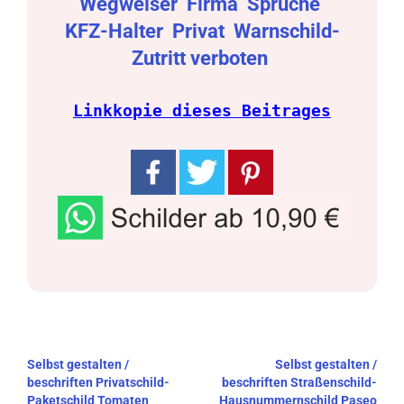
Wegweiser
Firma
Sprüche
KFZ-Halter
Privat
Warnschild-
Zutritt verboten
Linkkopie dieses Beitrages
Beitragsnavigation
Selbst gestalten /
Selbst gestalten /
beschriften Privatschild-
beschriften Straßenschild-
Paketschild Tomaten
Hausnummernschild Paseo