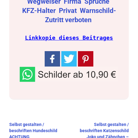
Wegweiser
Firma
Sprüche
KFZ-Halter
Privat
Warnschild-
Zutritt verboten
Linkkopie dieses Beitrages
Beitragsnavigation
Selbst gestalten /
Selbst gestalten /
beschriften Hundeschild
beschriften Katzenschild
ACHTUNG
Joko und Zähnchen –