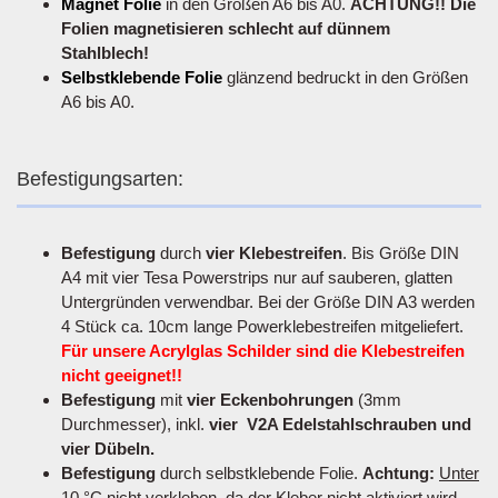
Magnet Folie
in den Größen A6 bis A0.
ACHTUNG!! Die
Folien magnetisieren schlecht auf dünnem
Stahlblech!
Selbstklebende Folie
glänzend bedruckt in den Größen
A6 bis A0.
Befestigungsarten:
Befestigung
durch
vier Klebestreifen
. Bis Größe DIN
A4 mit vier Tesa Powerstrips nur auf sauberen, glatten
Untergründen verwendbar. Bei der Größe DIN A3 werden
4 Stück ca. 10cm lange Powerklebestreifen mitgeliefert.
Für unsere Acrylglas Schilder sind die Klebestreifen
nicht geeignet!!
Befestigung
mit
vier Eckenbohrungen
(3mm
Durchmesser), inkl.
vier V2A Edelstahlschrauben und
vier Dübeln.
Befestigung
durch selbstklebende Folie.
Achtung:
Unter
10 °C nicht verkleben
, da der Kleber nicht aktiviert wird.