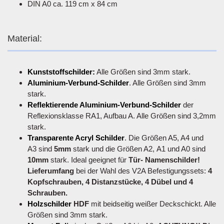
DIN A0 ca. 119 cm x 84 cm
Material:
Kunststoffschilder:
Alle Größen sind 3mm stark.
Aluminium-Verbund-Schilder
. Alle Größen sind 3mm
stark.
Reflektierende Aluminium-Verbund-Schilder
der
Reflexionsklasse RA1, Aufbau A. Alle Größen sind 3,2mm
stark.
Transparente Acryl Schilder
. Die Größen A5, A4 und
A3 sind
5mm
stark und die Größen A2, A1 und A0 sind
10mm
stark. Ideal geeignet für
Tür- Namenschilder!
Lieferumfang
bei der Wahl des V2A Befestigungssets:
4
Kopfschrauben, 4 Distanzstücke, 4 Dübel und 4
Schrauben.
Holzschilder
HDF
mit beidseitig weißer Deckschickt. Alle
Größen sind 3mm stark.