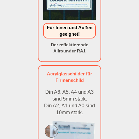
Für Innen und Außen
geeignet!
Der reflektierende
Allrounder RA1
Acrylglasschilder für
Firmenschild
Din A6, A5, A4 und A3
sind 5mm stark.
Din A2, A1 und A0 sind
10mm stark.