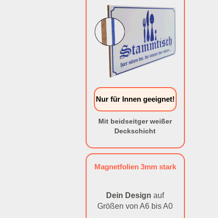
Nur für Innen geeignet!
Mit beidseitger weißer
Deckschicht
Magnetfolien 3mm stark
Dein Design
auf
Größen von A6 bis A0