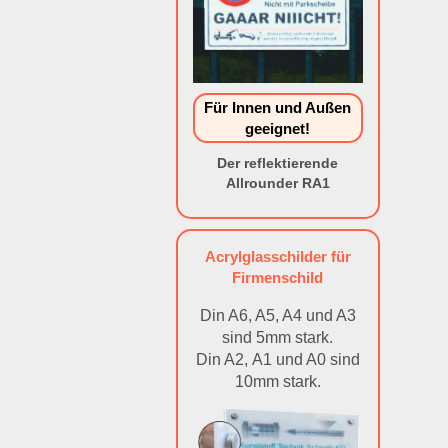
Für Innen und Außen
geeignet!
Der reflektierende
Allrounder RA1
Acrylglasschilder für
Firmenschild
Din A6, A5, A4 und A3
sind 5mm stark.
Din A2, A1 und A0 sind
10mm stark.