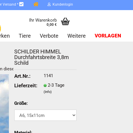
er Versand *
Kundenlogin
Ihr Warenkorb
0,00 €
rken
Tiere
Verbote
Weitere
VORLAGEN
SCHILDER HIMMEL
Durchfahrtsbreite 3,8m
Schild
in dieser Kategorie
1141
Art.Nr.:
2-3 Tage
Lieferzeit:
erstellen
(Info)
ort vergessen?
Größe:
Schnelle Anmeldung mit
Material: