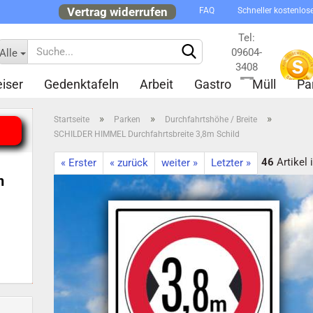
Vertrag widerrufen
FAQ
Schneller kostenlos
Tel:
09604-
Alle
3408
iser
Gedenktafeln
Arbeit
Gastro
Müll
Pa
Kontakt
»
»
»
Startseite
Parken
Durchfahrtshöhe / Breite
SCHILDER HIMMEL Durchfahrtsbreite 3,8m Schild
46
Artikel 
« Erster
« zurück
weiter »
Letzter »
n
Konto 
Passw