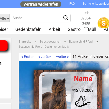
Vertrag widerrufen
FAQ
Schneller kostenlos
Tel:
09604-
Alle
3408
iser
Gedenktafeln
Arbeit
Gastro
Müll
Pa
Kontakt
»
»
»
Startseite
Selbst gestalten
Boxenschild Pferd
Boxenschild Pferd - Designvorschlag 8
11
Artikel in dieser Ka
« Erster
« zurück
weiter »
n
Konto 
Passw