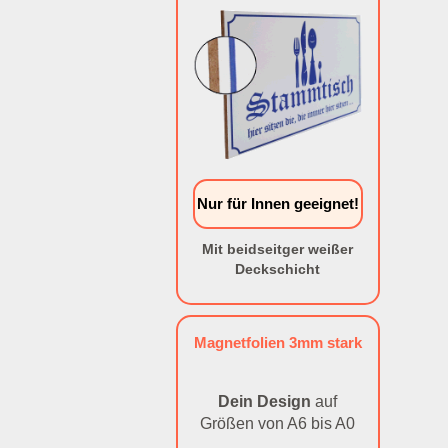
Nur für Innen geeignet!
Mit beidseitger weißer
Deckschicht
Magnetfolien 3mm stark
Dein Design
auf
Größen von A6 bis A0