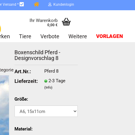
er Versand *
Kundenlogin
Ihr Warenkorb
0,00 €
rken
Tiere
Verbote
Weitere
VORLAGEN
Boxenschild Pferd -
Designvorschlag 8
tegorie
Pferd 8
Art.Nr.:
2-3 Tage
Lieferzeit:
(Info)
erstellen
ort vergessen?
Größe:
Schnelle Anmeldung mit
Material: