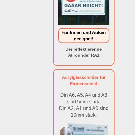
Für Innen und Außen
geeignet!
Der reflektierende
Allrounder RA1
Acrylglasschilder für
Firmenschild
Din A6, A5, A4 und A3
sind 5mm stark.
Din A2, A1 und A0 sind
10mm stark.