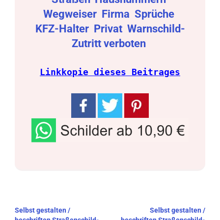
Wegweiser
Firma
Sprüche
KFZ-Halter
Privat
Warnschild-
Zutritt verboten
Linkkopie dieses Beitrages
Beitragsnavigation
Selbst gestalten /
Selbst gestalten /