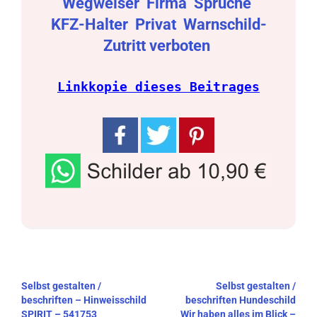
Wegweiser
Firma
Sprüche
KFZ-Halter
Privat
Warnschild-
Zutritt verboten
Linkkopie dieses Beitrages
Beitragsnavigation
Selbst gestalten /
Selbst gestalten /
beschriften – Hinweisschild
beschriften Hundeschild
SPIRIT – 541753
Wir haben alles im Blick –