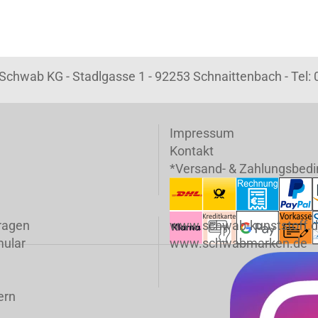
k Schwab KG - Stadlgasse 1 - 92253 Schnaittenbach - Tel
Impressum
Kontakt
*Versand- & Zahlungsbed
fragen
www.schwab-kunststoff.
mular
www.schwabmarken.de
ern