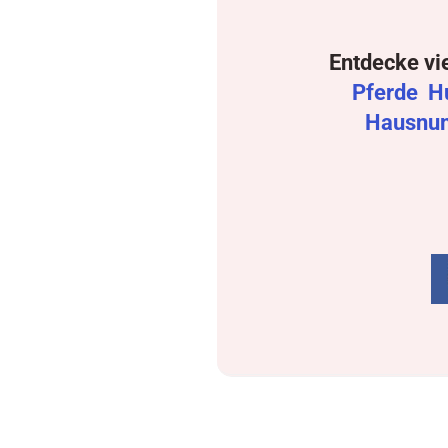
Entdecke vi
Pferde
H
Hausnu