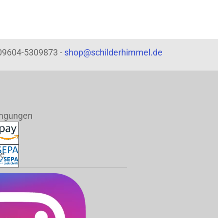
: 09604-5309873 -
shop@schilderhimmel.de
ingungen
de