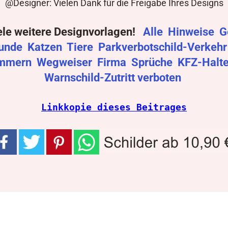
@Designer: Vielen Dank für die Freigabe Ihres Designs
ele weitere Designvorlagen!
Alle
Hinweise
G
unde
Katzen
Tiere
Parkverbotschild-Verkeh
mmern
Wegweiser
Firma
Sprüche
KFZ-Halt
Warnschild-Zutritt verboten
Linkkopie dieses Beitrages