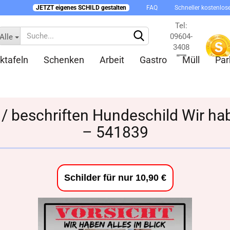
JETZT eigenes SCHILD gestalten
FAQ
Schneller kostenlos
Tel:
09604-
Alle
3408
ktafeln
Schenken
Arbeit
Gastro
Müll
Par
Kontakt
 / beschriften Hundeschild Wir hab
– 541839
Konto 
Passw
Schilder für nur 10,90 €