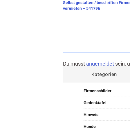
Beitragsnavigation
Selbst gestalten / beschriften Firm
vermieten – 541796
Du musst
angemeldet
sein, 
Kategorien
Firmenschilder
Gedenktafel
Hinweis
Hunde