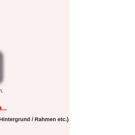
n.
n…
Hintergrund / Rahmen etc.)