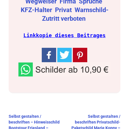
Wegweiser
Firma
Sprüche
KFZ-Halter
Privat
Warnschild-
Zutritt verboten
Linkkopie dieses Beitrages
Beitragsnavigation
Selbst gestalten /
Selbst gestalten /
beschriften – Hinweisschild
beschriften Privatschild-
Bootstour Friesland –
Paketschild Marie Konny –